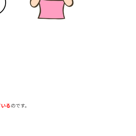
、
ている
のです。